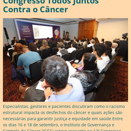
Congresso Todos Juntos
Contra o Câncer
Especialistas, gestores e pacientes discutiram como o racismo
estrutural impacta os desfechos do câncer e quais ações são
necessárias para garantir justiça e equidade em saúde Entre
os dias 16 e 18 de setembro, o Instituto de Governança e
Controle do Câncer (IGCC) esteve presente no 12º Congresso