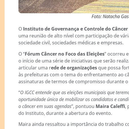
Foto: Natacha Gas
O
Instituto de Governança e Controle do Câncer
uma reunião de alto nível com participação de vár
sociedade civil, sociedades médicas e empresas.
O “
Fórum Câncer no Foco das Eleições
” ocorreu 
o início de uma série de iniciativas que serão real
articular uma r
ede de organizações
que possa for
às prefeituras com o tema do enfrentamento ao c
assinaturas de termos de compromisso durante o p
“
O IGCC entende que as eleições municipais que ter
oportunidade única de mobilizar os candidatos e ca
o câncer em suas agendas
”, pontuou
Maira Caleffi
,
do Instituto, durante a abertura do evento.
Maira ainda ressaltou a importância do trabalho c