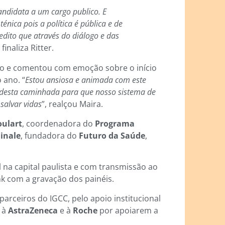
ndidata a um cargo publico. E
énica pois a política é pública e de
redito que através do diálogo e das
, finaliza Ritter.
to e comentou com emoção sobre o início
 ano. “
Estou ansiosa e animada com este
 desta caminhada para que nosso sistema de
salvar vidas
”, realçou Maira.
oulart
, coordenadora do
Programa
inale
, fundadora do
Futuro da Saúde
,
 na capital paulista e com transmissão ao
nk com a gravação dos painéis.
rceiros do IGCC, pelo apoio institucional
l à
AstraZeneca
e à
Roche
por apoiarem a