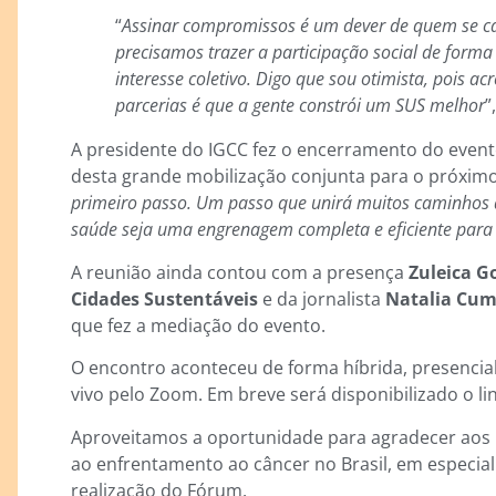
“
Assinar compromissos é um dever de quem se ca
precisamos trazer a participação social de forma t
interesse coletivo. Digo que sou otimista, pois ac
parcerias é que a gente constrói um SUS melhor
”
A presidente do IGCC fez o encerramento do even
desta grande mobilização conjunta para o próximo
primeiro passo. Um passo que unirá muitos caminhos
saúde seja uma engrenagem completa e eficiente para 
A reunião ainda contou com a presença
Zuleica G
Cidades Sustentáveis
e da jornalista
Natalia Cum
que fez a mediação do evento.
O encontro aconteceu de forma híbrida, presencial
vivo pelo Zoom. Em breve será disponibilizado o li
Aproveitamos a oportunidade para agradecer aos pa
ao enfrentamento ao câncer no Brasil, em especia
realização do Fórum.