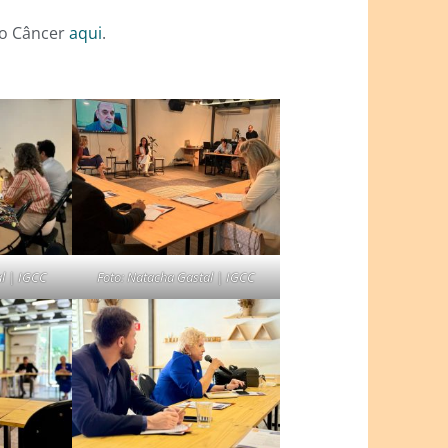
do Câncer
aqui
.
al | IGCC
Foto: Natacha Gastal | IGCC